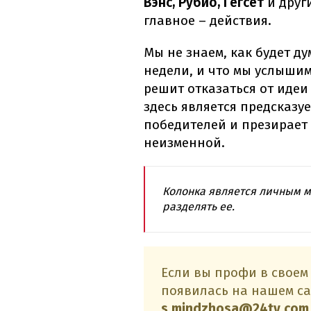
Вэнс, Рубио, Гегсет
и друг
главное – действия.
Мы не знаем, как будет ду
недели, и что мы услышим
решит отказаться от идеи
здесь является предсказу
победителей и презирает л
неизменной.
Колонка является личным м
разделять ее.
Если вы профи в своем
появилась на нашем са
s.mindzhosa@24tv.com