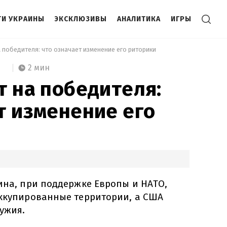
И УКРАИНЫ
ЭКСКЛЮЗИВЫ
АНАЛИТИКА
ИГРЫ
а победителя: что означает изменение его риторики 
2 мин
т на победителя:
т изменение его
ина, при поддержке Европы и НАТО,
оккупированные территории, а США
ужия.