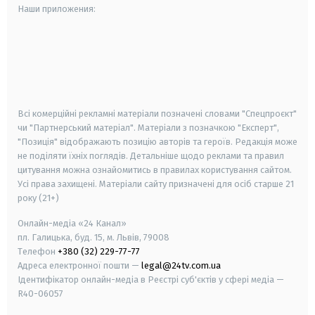
Наши приложения:
android
apple
smart tv
samsung smart tv
Всі комерційні рекламні матеріали позначені словами "Спецпроєкт"
чи "Партнерський матеріал". Матеріали з позначкою "Експерт",
"Позиція" відображають позицію авторів та героїв. Редакція може
не поділяти їхніх поглядів. Детальніше щодо реклами та правил
цитування можна ознайомитись в правилах користування сайтом.
Усі права захищені.
Матеріали сайту призначені для осіб старше
21
року (21+)
Онлайн-медіа «24 Канал»
пл. Галицька, буд. 15, м. Львів, 79008
Телефон
+380 (32) 229-77-77
Адреса електронної пошти —
legal@24tv.com.ua
Ідентифікатор онлайн-медіа в Реєстрі суб'єктів у сфері медіа —
R40-06057