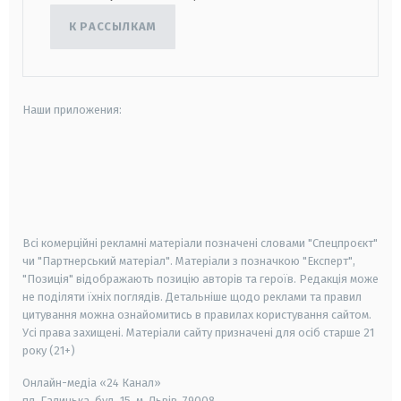
К РАССЫЛКАМ
Наши приложения:
android
apple
smart tv
samsung smart tv
Всі комерційні рекламні матеріали позначені словами "Спецпроєкт"
чи "Партнерський матеріал". Матеріали з позначкою "Експерт",
"Позиція" відображають позицію авторів та героїв. Редакція може
не поділяти їхніх поглядів. Детальніше щодо реклами та правил
цитування можна ознайомитись в правилах користування сайтом.
Усі права захищені.
Матеріали сайту призначені для осіб старше
21
року (21+)
Онлайн-медіа «24 Канал»
пл. Галицька, буд. 15, м. Львів, 79008