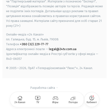
чи "Партнерський матеріал". Матеріали з позначкою "Експерт",
"Позиція" відображають позицію авторів та героїв. Редакція може
не поділяти їхніх поглядів. Детальніше щодо реклами та правил
цитування можна ознайомитись в правилах користування сайтом.
Усі права захищені.
Матеріали сайту призначені для осіб старше
21
року (21+)
Онлайн-медіа «24 Канал»
пл. Галицька, буд. 15, м. Львів, 79008
Телефон
+380 (32) 229-77-77
Адреса електронної пошти —
legal@24tv.com.ua
Ідентифікатор онлайн-медіа в Реєстрі суб'єктів у сфері медіа —
R40-06057
© 2005—2026,
ПрАТ «Телерадіокомпанія "Люкс"», 24 Канал.
Разработка сайта
-
24 Канал
TV
Игры
Погода
Кабинет