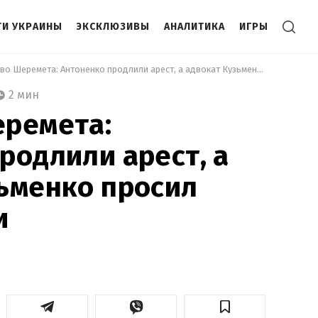
И УКРАИНЫ
ЭКСКЛЮЗИВЫ
АНАЛИТИКА
ИГРЫ
 Убийство Шеремета: Антоненко продлили арест, а адвокат Кузьменко просил отвода судьи 
2 мин
еремета:
родлили арест, а
ьменко просил
и