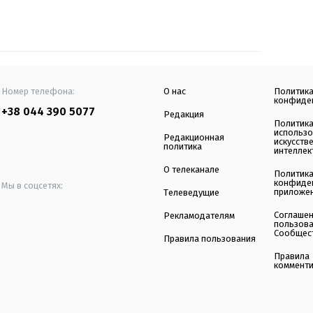
Номер телефона:
О нас
Политик
конфиде
+38 044 390 5077
Редакция
Политик
использ
Редакционная
искусств
политика
интеллек
О телеканале
Политик
конфиде
Мы в соцсетях:
приложе
Телеведущие
Соглаше
Рекламодателям
пользов
Сообщес
Правила пользования
Правила
коммент