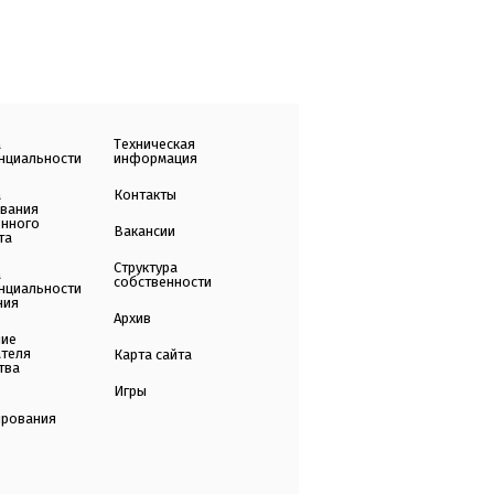
а
Техническая
нциальности
информация
а
Контакты
ования
енного
Вакансии
та
Структура
а
собственности
нциальности
ния
Архив
ние
ателя
Карта сайта
тва
Игры
ирования