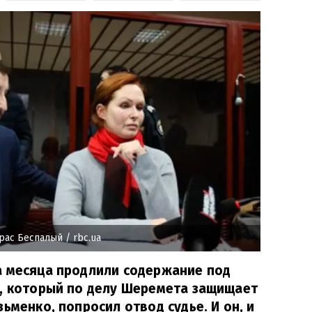
арас Беспалый
/ rbc.ua
а месяца продлили содержание под
й, который по делу Шеремета защищает
ьменко, попросил отвод судье. И он, и