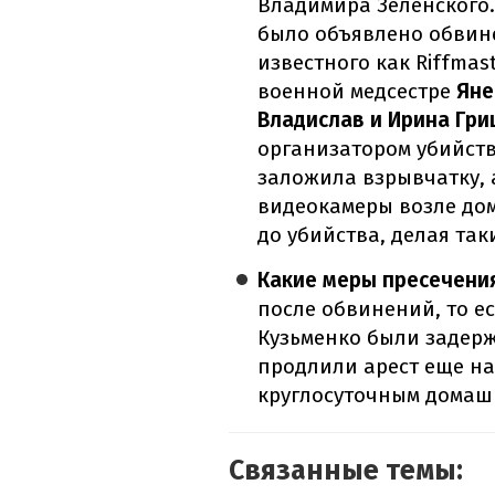
Владимира Зеленского.
было объявлено обвин
известного как Riffmas
военной медсестре
Яне
Владислав и Ирина Гр
организатором убийств
заложила взрывчатку, 
видеокамеры возле дом
до убийства, делая так
Какие меры пресечени
после обвинений, то ес
Кузьменко были задерж
продлили арест еще на
круглосуточным домаш
Связанные темы: