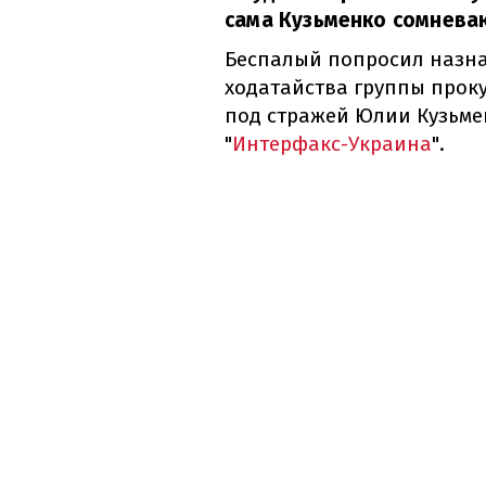
сама Кузьменко сомневаю
Беспалый попросил назна
ходатайства группы прок
под стражей Юлии Кузьмен
"
Интерфакс-Украина
".