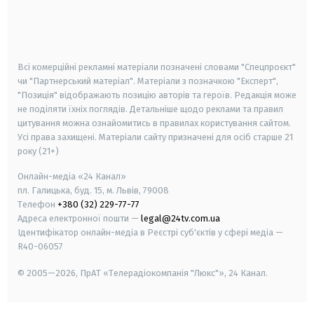
android
apple
smart tv
samsung smart tv
Всі комерційні рекламні матеріали позначені словами "Спецпроєкт"
чи "Партнерський матеріал". Матеріали з позначкою "Експерт",
"Позиція" відображають позицію авторів та героїв. Редакція може
не поділяти їхніх поглядів. Детальніше щодо реклами та правил
цитування можна ознайомитись в правилах користування сайтом.
Усі права захищені.
Матеріали сайту призначені для осіб старше
21
року (21+)
Онлайн-медіа «24 Канал»
пл. Галицька, буд. 15, м. Львів, 79008
Телефон
+380 (32) 229-77-77
Адреса електронної пошти —
legal@24tv.com.ua
Ідентифікатор онлайн-медіа в Реєстрі суб'єктів у сфері медіа —
R40-06057
© 2005—2026,
ПрАТ «Телерадіокомпанія "Люкс"», 24 Канал.