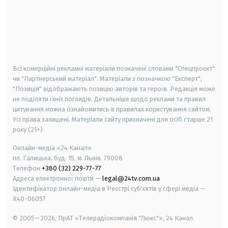
android
apple
smart tv
samsung smart tv
Всі комерційні рекламні матеріали позначені словами "Спецпроєкт"
чи "Партнерський матеріал". Матеріали з позначкою "Експерт",
"Позиція" відображають позицію авторів та героїв. Редакція може
не поділяти їхніх поглядів. Детальніше щодо реклами та правил
цитування можна ознайомитись в правилах користування сайтом.
Усі права захищені.
Матеріали сайту призначені для осіб старше
21
року (21+)
Онлайн-медіа «24 Канал»
пл. Галицька, буд. 15, м. Львів, 79008
Телефон
+380 (32) 229-77-77
Адреса електронної пошти —
legal@24tv.com.ua
Ідентифікатор онлайн-медіа в Реєстрі суб'єктів у сфері медіа —
R40-06057
© 2005—2026,
ПрАТ «Телерадіокомпанія "Люкс"», 24 Канал.