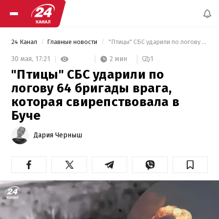
24 Канал
Главные новости
 "Птицы" СБС ударили по логову 64 бригады врага, которая свирепствовала в Буче 
2 мин
30 мая,
17:21
1
"Птицы" СБС ударили по
логову 64 бригады врага,
которая свирепствовала в
Буче
Дария Черныш