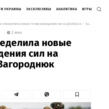
И УКРАИНЫ
ЭКСКЛЮЗИВЫ
АНАЛИТИКА
ИГРЫ
 Украина определила новые точки разведения сил на Донбассе, – Загороднюк 
2 мин
ределила новые
дения сил на
 Загороднюк