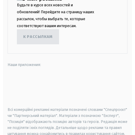
Будьте в курсе всех новостей и
обновлений! Перейдите на страницу наших
рассылок, чтобы выбрать те, которые
соответствуют вашим интересам.
К РАССЫЛКАМ
Наши приложения:
android
apple
smart tv
samsung smart tv
Всі комерційні рекламні матеріали позначені словами "Спецпроєкт"
чи "Партнерський матеріал". Матеріали з позначкою "Експерт",
"Позиція" відображають позицію авторів та героїв. Редакція може
не поділяти їхніх поглядів. Детальніше щодо реклами та правил
цитування можна ознайомитись в правилах користування сайтом.