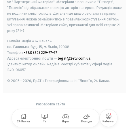
чи "Партнерський матеріал". Матеріали з позначкою "Експерт",
"Позиція" відображають позицію авторів та героїв. Редакція може
не поділяти їхніх поглядів. Детальніше щодо реклами та правил
цитування можна ознайомитись в правилах користування сайтом.
Усі права захищені.
Матеріали сайту призначені для осіб старше
21
року (21+)
Онлайн-медіа «24 Канал»
пл. Галицька, буд. 15, м. Львів, 79008
Телефон
+380 (32) 229-77-77
Адреса електронної пошти —
legal@24tv.com.ua
Ідентифікатор онлайн-медіа в Реєстрі суб'єктів у сфері медіа —
R40-06057
© 2005—2026,
ПрАТ «Телерадіокомпанія "Люкс"», 24 Канал.
Разработка сайта
-
24 Канал
TV
Игры
Погода
Кабинет