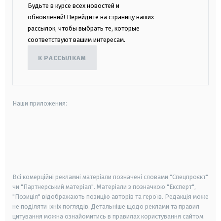
Будьте в курсе всех новостей и
обновлений! Перейдите на страницу наших
рассылок, чтобы выбрать те, которые
соответствуют вашим интересам.
К РАССЫЛКАМ
Наши приложения:
android
apple
smart tv
samsung smart tv
Всі комерційні рекламні матеріали позначені словами "Спецпроєкт"
чи "Партнерський матеріал". Матеріали з позначкою "Експерт",
"Позиція" відображають позицію авторів та героїв. Редакція може
не поділяти їхніх поглядів. Детальніше щодо реклами та правил
цитування можна ознайомитись в правилах користування сайтом.