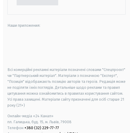
Наши приложения:
android
apple
smart tv
samsung smart tv
Всі комерційні рекламні матеріали позначені словами "Спецпроєкт"
чи "Партнерський матеріал". Матеріали з позначкою "Експерт",
"Позиція" відображають позицію авторів та героїв. Редакція може
не поділяти їхніх поглядів. Детальніше щодо реклами та правил
цитування можна ознайомитись в правилах користування сайтом.
Усі права захищені.
Матеріали сайту призначені для осіб старше
21
року (21+)
Онлайн-медіа «24 Канал»
пл. Галицька, буд. 15, м. Львів, 79008
Телефон
+380 (32) 229-77-77