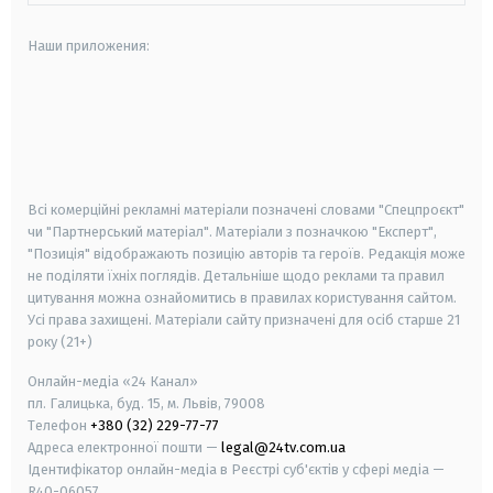
Наши приложения:
android
apple
smart tv
samsung smart tv
Всі комерційні рекламні матеріали позначені словами "Спецпроєкт"
чи "Партнерський матеріал". Матеріали з позначкою "Експерт",
"Позиція" відображають позицію авторів та героїв. Редакція може
не поділяти їхніх поглядів. Детальніше щодо реклами та правил
цитування можна ознайомитись в правилах користування сайтом.
Усі права захищені.
Матеріали сайту призначені для осіб старше
21
року (21+)
Онлайн-медіа «24 Канал»
пл. Галицька, буд. 15, м. Львів, 79008
Телефон
+380 (32) 229-77-77
Адреса електронної пошти —
legal@24tv.com.ua
Ідентифікатор онлайн-медіа в Реєстрі суб'єктів у сфері медіа —
R40-06057