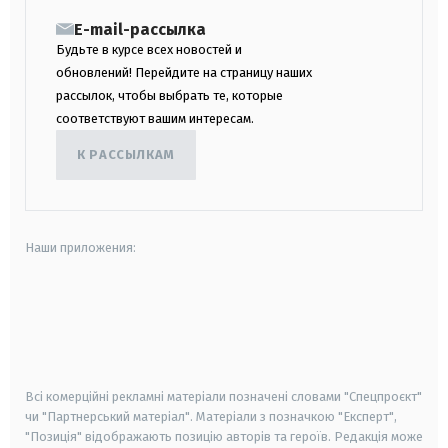
E-mail-рассылка
Будьте в курсе всех новостей и
обновлений! Перейдите на страницу наших
рассылок, чтобы выбрать те, которые
соответствуют вашим интересам.
К РАССЫЛКАМ
Наши приложения:
android
apple
smart tv
samsung smart tv
Всі комерційні рекламні матеріали позначені словами "Спецпроєкт"
чи "Партнерський матеріал". Матеріали з позначкою "Експерт",
"Позиція" відображають позицію авторів та героїв. Редакція може