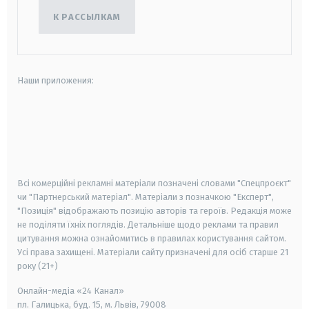
К РАССЫЛКАМ
Наши приложения:
android
apple
smart tv
samsung smart tv
Всі комерційні рекламні матеріали позначені словами "Спецпроєкт"
чи "Партнерський матеріал". Матеріали з позначкою "Експерт",
"Позиція" відображають позицію авторів та героїв. Редакція може
не поділяти їхніх поглядів. Детальніше щодо реклами та правил
цитування можна ознайомитись в правилах користування сайтом.
Усі права захищені.
Матеріали сайту призначені для осіб старше
21
року (21+)
Онлайн-медіа «24 Канал»
пл. Галицька, буд. 15, м. Львів, 79008