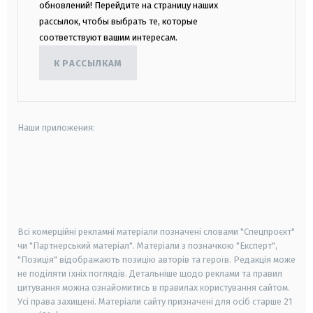
обновлений! Перейдите на страницу наших
рассылок, чтобы выбрать те, которые
соответствуют вашим интересам.
К РАССЫЛКАМ
Наши приложения:
android
apple
smart tv
samsung smart tv
Всі комерційні рекламні матеріали позначені словами "Спецпроєкт"
чи "Партнерський матеріал". Матеріали з позначкою "Експерт",
"Позиція" відображають позицію авторів та героїв. Редакція може
не поділяти їхніх поглядів. Детальніше щодо реклами та правил
цитування можна ознайомитись в правилах користування сайтом.
Усі права захищені.
Матеріали сайту призначені для осіб старше
21