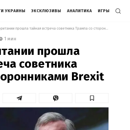
И УКРАИНЫ
ЭКСКЛЮЗИВЫ
АНАЛИТИКА
ИГРЫ
 В Великобритании прошла тайная встреча советника Трампа со сторонниками Brexit 
1 мин
итании прошла
еча советника
торонниками Brexit