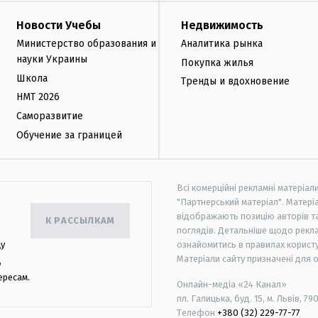
Новости Учебы
Недвижимость
Министерство образования и
Аналитика рынка
науки Украины
Покупка жилья
Школа
Тренды и вдохновение
НМТ 2026
Саморазвитие
Обучение за границей
Всі комерційні рекламні матеріал
"Партнерський матеріал". Матеріа
відображають позицію авторів та 
К РАССЫЛКАМ
поглядів. Детальніше щодо рекл
цу
ознайомитись в правилах користу
Матеріали сайту призначені для 
,
ересам.
Онлайн-медіа «24 Канал»
пл. Галицька, буд. 15, м. Львів, 79
Телефон
+380 (32) 229-77-77