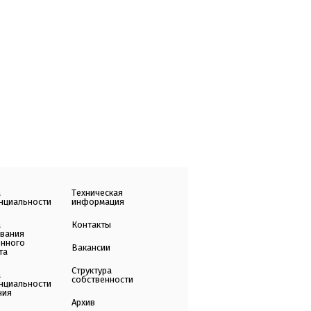
а
Техническая
нциальности
информация
а
Контакты
ования
енного
Вакансии
та
Структура
а
собственности
нциальности
ния
Архив