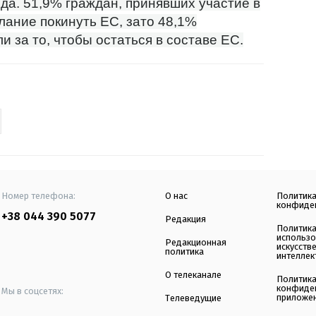
ода. 51,9% граждан, принявших участие в
лание покинуть ЕС, зато 48,1%
 за то, чтобы остаться в составе ЕС.
Номер телефона:
О нас
Политик
конфиде
+38 044 390 5077
Редакция
Политик
использ
Редакционная
искусств
политика
интеллек
О телеканале
Политик
конфиде
Мы в соцсетях:
приложе
Телеведущие