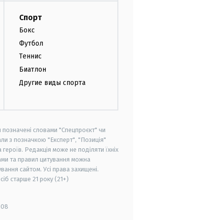
Спорт
Бокс
Футбол
Теннис
Биатлон
Другие виды спорта
и позначені словами "Спецпроєкт" чи
ли з позначкою "Експерт", "Позиція"
героїв. Редакція може не поділяти їхніх
ами та правил цитування можна
вання сайтом. Усі права захищені.
осіб старше
21 року (21+)
008