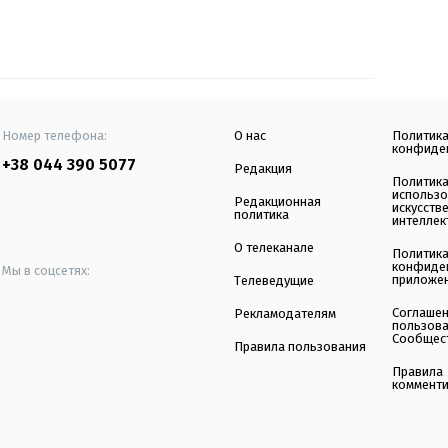
Номер телефона:
О нас
Политик
конфиде
+38 044 390 5077
Редакция
Политик
использ
Редакционная
искусств
политика
интеллек
О телеканале
Политик
конфиде
Мы в соцсетях:
приложе
Телеведущие
Соглаше
Рекламодателям
пользов
Сообщес
Правила пользования
Правила
коммент