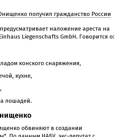
 Онищенко получил гражданство России
 предусматривает наложение ареста на
inhaus Liegenschafts GmbH. Говорится о:
ладом конского снаряжения,
чой, кухне,
,
а лошадей.
 Онищенко
ищенко обвиняют в создании
ы". По данным НАБУ, экс-депутат с