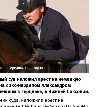
ко в Германии
/ Цензор.НЕТ
ый суд наложил арест на немецкую
на с экс-нардепом Александром
ещены в Герцлаке, в Нижней Саксонии.
нии суда, наложили арест на
пании Gut Einhaus Liegenschafts GmbH в