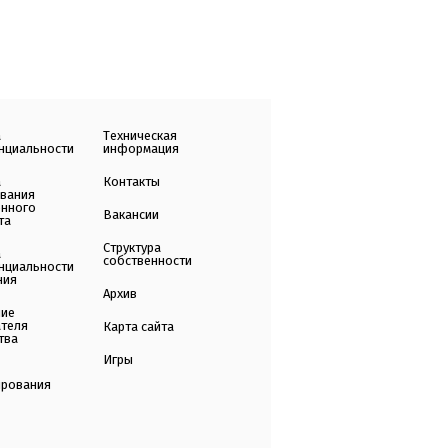
а
Техническая
нциальности
информация
а
Контакты
ования
енного
Вакансии
та
Структура
а
собственности
нциальности
ния
Архив
ние
ателя
Карта сайта
тва
Игры
ирования