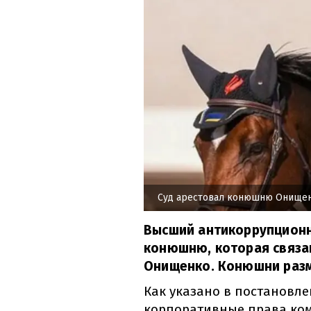
Суд арестовал конюшню Онищен
Высший антикоррупционн
конюшню, которая связа
Онищенко. Конюшни разм
Как указано в постановле
корпоративные права ком