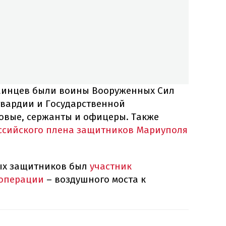
аинцев были воины Вооруженных Сил
вардии и Государственной
овые, сержанты и офицеры. Также
оссийского плена защитников Мариуполя
ых защитников был
участник
 операции
– воздушного моста к