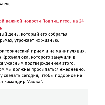
ваем,
ной важной новости
Подпишитесь на 24
ь
дый день, который его собратья
рьмах, угрожает их жизнью.
е риторический прием и не манипуляция.
а Крохмалюка, которого замучили в
ся ужасным подтверждением этого.
ром мы должны просыпаться ежедневно,
гу сделать сегодня, чтобы подобное не
ил командир "Азова".