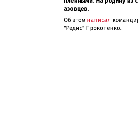
пленными. На родину из 
азовцев.
Об этом
написал
командир 
"Редис" Прокопенко.