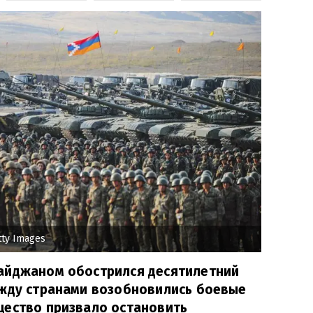
tty Images
айджаном обострился десятилетний
ежду странами возобновились боевые
щество призвало остановить