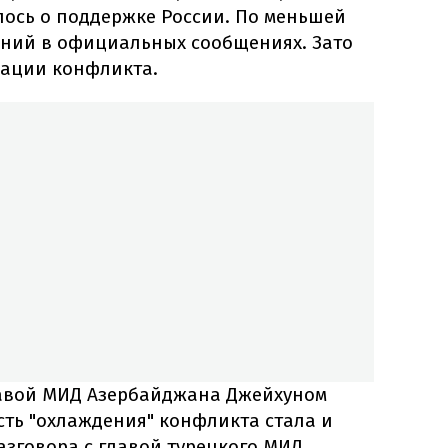
ось о поддержке России. По меньшей
наний в официальных сообщениях. Зато
лации конфликта.
главой МИД Азербайджана Джейхуном
ть "охлаждения" конфликта стала и
азговора с главой турецкого МИД