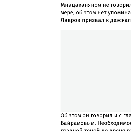
Мнацаканяном не говорил
мере, об этом нет упоми
Лавров призвал к деэска
Об этом он говорил и с 
Байрамовым. Необходимос
главной темой во время р