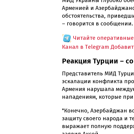
МИД Украины глубоко обе
Арменией и Азербайджано
обстоятельства, приведши
– говорится в сообщении.
Читайте оперативные
Канал в Telegram
Добавит
Реакция Турции – с
Представитель МИД Турци
эскалации конфликта про
Армения нарушала междун
нападениям, которые при
"Конечно, Азербайджан в
защиту своего народа и т
выражает полную поддерж
заявил Аксой.