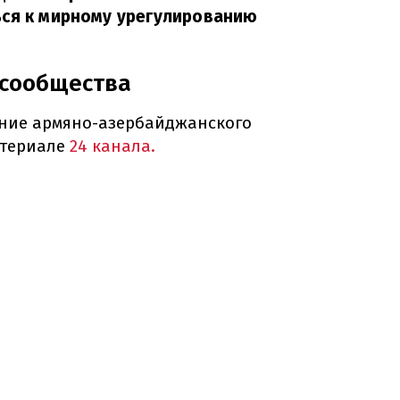
ься к мирному урегулированию
 сообщества
ение армяно-азербайджанского
атериале
24 канала.