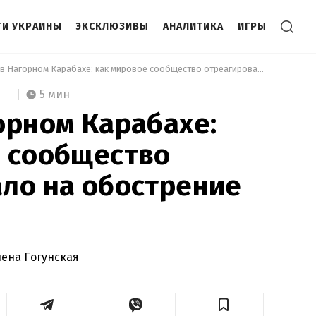
И УКРАИНЫ
ЭКСКЛЮЗИВЫ
АНАЛИТИКА
ИГРЫ
 Война в Нагорном Карабахе: как мировое сообщество отреагировало на обострение конфликта 
5 мин
орном Карабахе:
е сообщество
ло на обострение
лена Гогунская