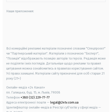
Наши приложения:
android
apple
smart tv
samsung smart tv
Всі комерційні рекламні матеріали позначені словами "Спецпроєкт"
чи "Партнерський матеріал". Матеріали з позначкою "Експерт",
"Позиція" відображають позицію авторів та героїв. Редакція може
не поділяти їхніх поглядів. Детальніше щодо реклами та правил
цитування можна ознайомитись в правилах користування сайтом.
Усі права захищені.
Матеріали сайту призначені для осіб старше
21
року (21+)
Онлайн-медіа «24 Канал»
пл. Галицька, буд. 15, м. Львів, 79008
Телефон
+380 (32) 229-77-77
Адреса електронної пошти —
legal@24tv.com.ua
Ідентифікатор онлайн-медіа в Реєстрі суб'єктів у сфері медіа —