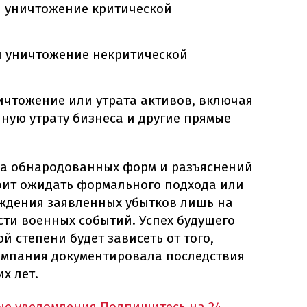
и уничтожение критической
и уничтожение некритической
ничтожение или утрата активов, включая
ную утрату бизнеса и другие прямые
за обнародованных форм и разъяснений
тоит ожидать формального подхода или
ждения заявленных убытков лишь на
ти военных событий. Успех будущего
й степени будет зависеть от того,
омпания документировала последствия
х лет.
ые уведомления
Подпишитесь на 24