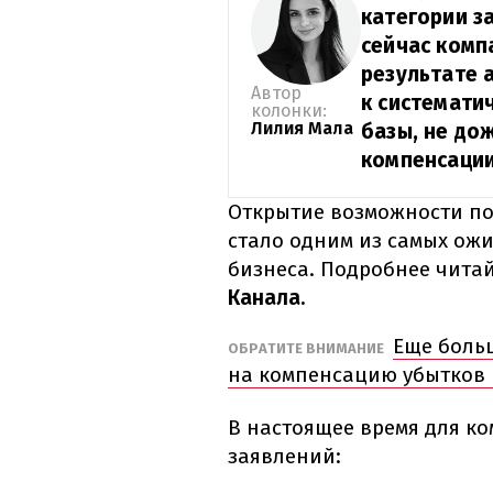
категории з
сейчас комп
результате а
Автор
к системати
колонки:
Лилия Мала
базы, не до
компенсации
Открытие возможности п
стало одним из самых ож
бизнеса. Подробнее чита
Канала.
Еще боль
ОБРАТИТЕ ВНИМАНИЕ
на компенсацию убытков 
В настоящее время для к
заявлений: