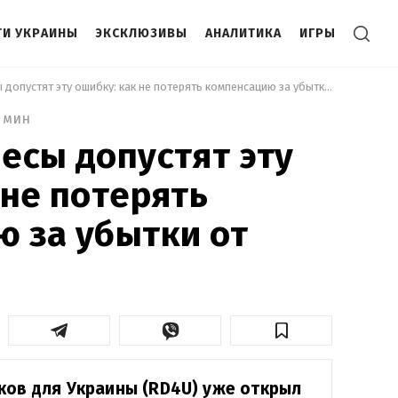
И УКРАИНЫ
ЭКСКЛЮЗИВЫ
АНАЛИТИКА
ИГРЫ
 Многие бизнесы допустят эту ошибку: как не потерять компенсацию за убытки от войны 
1 мин
есы допустят эту
 не потерять
 за убытки от
ков для Украины (RD4U) уже открыл