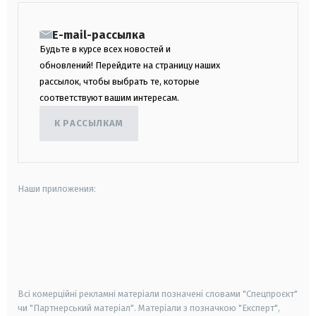
E-mail-рассылка
Будьте в курсе всех новостей и
обновлений! Перейдите на страницу наших
рассылок, чтобы выбрать те, которые
соответствуют вашим интересам.
К РАССЫЛКАМ
Наши приложения:
android
apple
smart tv
samsung smart tv
Всі комерційні рекламні матеріали позначені словами "Спецпроєкт"
чи "Партнерський матеріал". Матеріали з позначкою "Експерт",