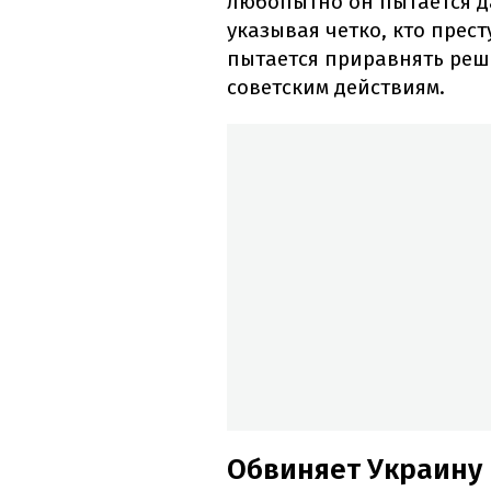
любопытно он пытается д
указывая четко, кто прест
пытается приравнять реш
советским действиям.
Обвиняет Украину