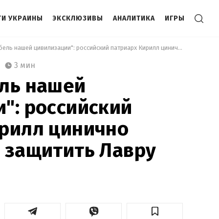
И УКРАИНЫ
ЭКСКЛЮЗИВЫ
АНАЛИТИКА
ИГРЫ
 "Это колыбель нашей цивилизации": российский патриарх Кирилл цинично призвал мир защитить Лавру 
3 мин
ель нашей
": российский
ирилл цинично
 защитить Лавру