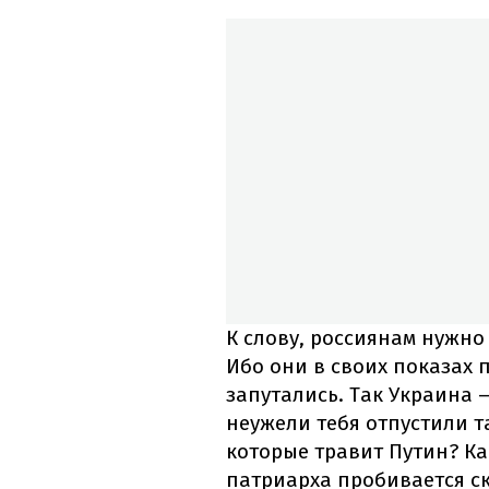
К слову, россиянам нужн
Ибо они в своих показах 
запутались. Так Украина 
неужели тебя отпустили т
которые травит Путин? Ка
патриарха пробивается с