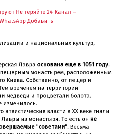
ируют
Не теряйте 24 Канал –
 WhatsApp
Добавить
лизации и национальных культур,
ерская Лавра
основана еще в 1051 году.
 пещерным монастырем, расположенным
о Киева. Собственно, от пещер и
 Тем временем на территории
ли медведи и процветали болота.
е изменилось.
то атеистические власти в XX веке гнали
Лавры из монастыря. То есть он
не
совершаемые "советами".
Весьма