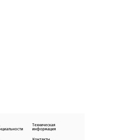
а
Техническая
нциальности
информация
а
Контакты