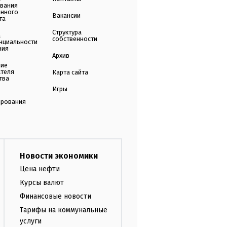
ования
енного
Вакансии
та
Структура
а
собственности
нциальности
ния
Архив
ние
ателя
Карта сайта
тва
Игры
ирования
Новости экономики
Цена нефти
Курсы валют
Финансовые новости
Тарифы на коммунальные
услуги