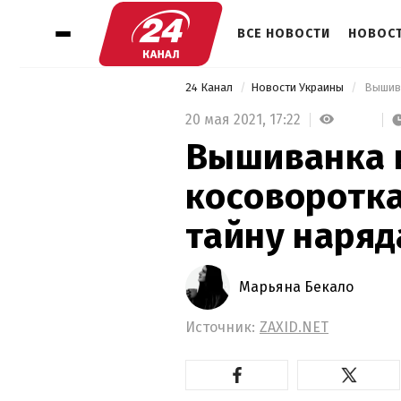
ВСЕ НОВОСТИ
НОВОСТ
24 Канал
Новости Украины
20 мая 2021,
17:22
Вышиванка 
косоворотка
тайну наряд
Марьяна Бекало
Источник:
ZAXID.NET