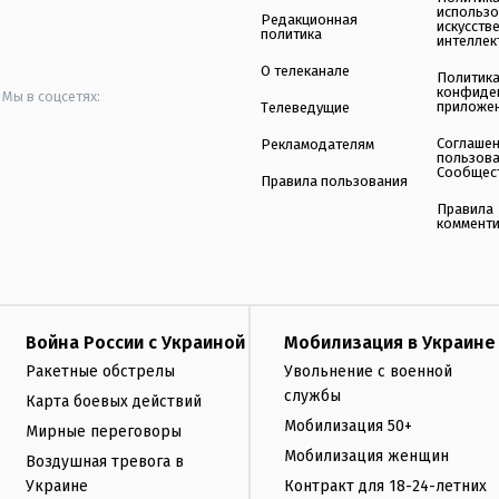
использ
Редакционная
искусств
политика
интеллек
О телеканале
Политик
конфиде
Мы в соцсетях:
приложе
Телеведущие
Соглаше
Рекламодателям
пользов
Сообщес
Правила пользования
Правила
коммент
Война России с Украиной
Мобилизация в Украине
Ракетные обстрелы
Увольнение с военной
службы
Карта боевых действий
Мобилизация 50+
Мирные переговоры
Мобилизация женщин
Воздушная тревога в
Украине
Контракт для 18-24-летних