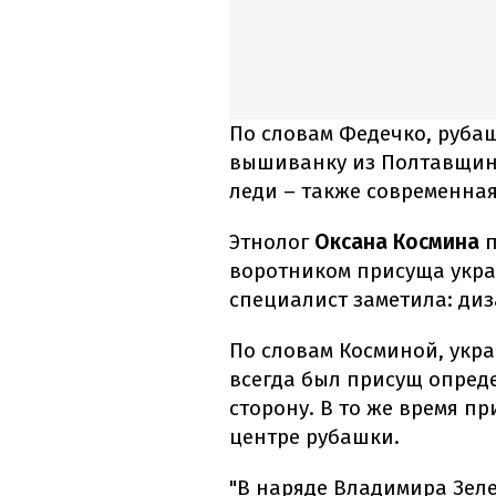
По словам Федечко, руба
вышиванку из Полтавщины
леди – также современна
Этнолог
Оксана Космина
п
воротником присуща украи
специалист заметила: ди
По словам Косминой, укр
всегда был присущ опред
сторону. В то же время пр
центре рубашки.
"В наряде Владимира Зеле