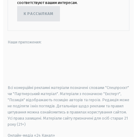
соответствуют вашим интересам.
К РАССЫЛКАМ
Наши приложения:
android
apple
smart tv
samsung smart tv
Всі комерційні рекламні матеріали позначені словами "Спецпроєкт"
чи "Партнерський матеріал". Матеріали з позначкою "Експерт",
"Позиція" відображають позицію авторів та героїв. Редакція може
не поділяти їхніх поглядів. Детальніше щодо реклами та правил
цитування можна ознайомитись в правилах користування сайтом.
Усі права захищені.
Матеріали сайту призначені для осіб старше
21
року (21+)
Онлайн-медіа «24 Канал»