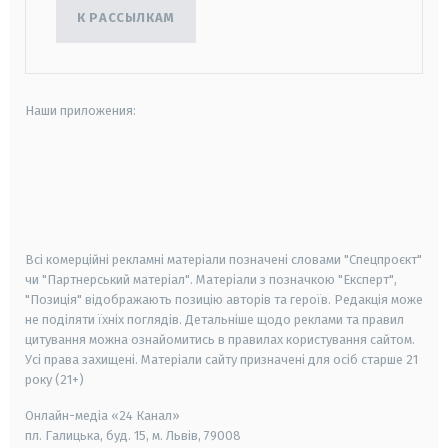
К РАССЫЛКАМ
Наши приложения:
android
apple
smart tv
samsung smart tv
Всі комерційні рекламні матеріали позначені словами "Спецпроєкт"
чи "Партнерський матеріал". Матеріали з позначкою "Експерт",
"Позиція" відображають позицію авторів та героїв. Редакція може
не поділяти їхніх поглядів. Детальніше щодо реклами та правил
цитування можна ознайомитись в правилах користування сайтом.
Усі права захищені.
Матеріали сайту призначені для осіб старше
21
року (21+)
Онлайн-медіа «24 Канал»
пл. Галицька, буд. 15, м. Львів, 79008