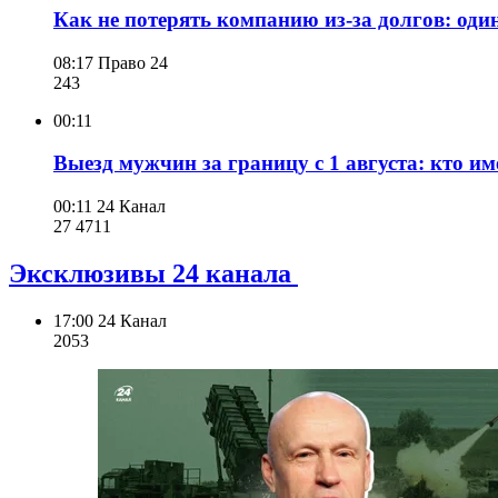
Как не потерять компанию из-за долгов: од
08:17
Право 24
243
00:11
Выезд мужчин за границу с 1 августа: кто и
00:11
24 Канал
27 471
1
Эксклюзивы 24 канала
17:00
24 Канал
205
3