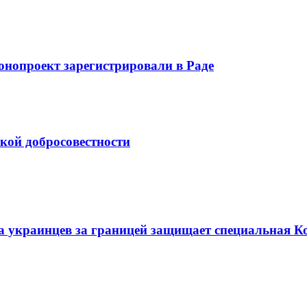
нопроект зарегистрировали в Раде
ской добросовестности
а украинцев за границей защищает специальная К