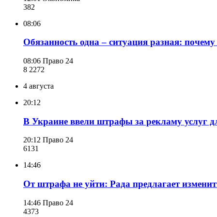
382
08:06
Обязанность одна – ситуация разная: почем
08:06
Право 24
8 227
2
4 августа
20:12
В Украине ввели штрафы за рекламу услуг дл
20:12
Право 24
613
1
14:46
От штрафа не уйти: Рада предлагает изменит
14:46
Право 24
437
3