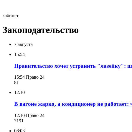
кабинет
Законодательство
7 августа
15:54
Правительство хочет устранить "лазейку": 
15:54
Право 24
81
12:10
В вагоне жарко, а кондиционер не работает:
12:10
Право 24
719
1
08:03