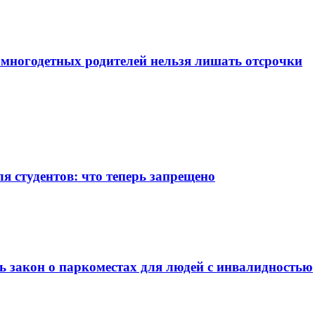
у многодетных родителей нельзя лишать отсрочки
я студентов: что теперь запрещено
ь закон о паркоместах для людей с инвалидностью