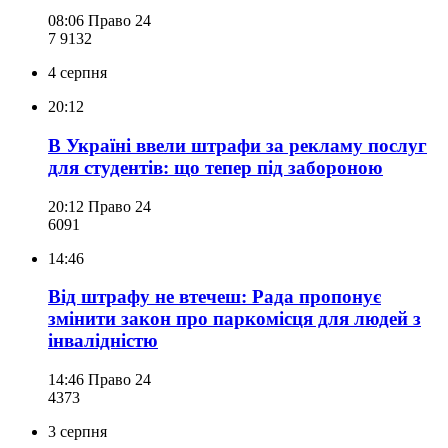
08:06
Право 24
7 913
2
4 серпня
20:12
В Україні ввели штрафи за рекламу послуг
для студентів: що тепер під забороною
20:12
Право 24
609
1
14:46
Від штрафу не втечеш: Рада пропонує
змінити закон про паркомісця для людей з
інвалідністю
14:46
Право 24
437
3
3 серпня