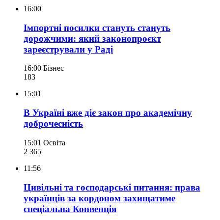
16:00
Імпортні посилки стануть стануть
дорожчими: який законопроєкт
зареєстрували у Раді
16:00
Бізнес
183
15:01
В Україні вже діє закон про академічну
доброчесність
15:01
Освіта
2 365
11:56
Цивільні та господарські питання: права
українців за кордоном захищатиме
спеціальна Конвенція