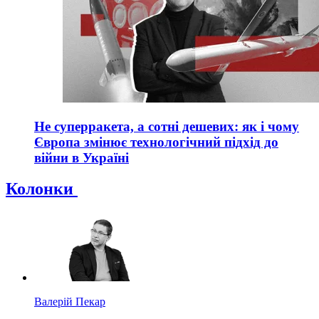
Не суперракета, а сотні дешевих: як і чому
Європа змінює технологічний підхід до
війни в Україні
Колонки
Валерій Пекар