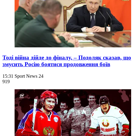
Тоді війна дійде до фіналу, – Подоляк сказав, що
змусить Росію боятися продовження боїв
15:31
Sport News 24
919