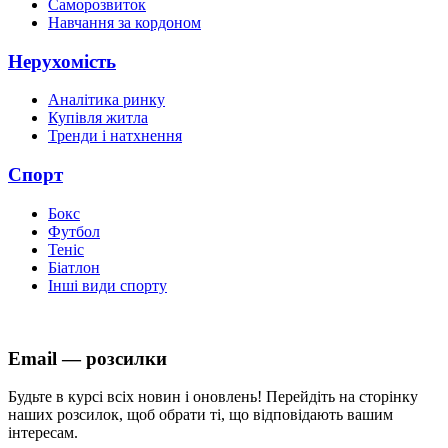
Саморозвиток
Навчання за кордоном
Нерухомість
Аналітика ринку
Купівля житла
Тренди і натхнення
Спорт
Бокс
Футбол
Теніс
Біатлон
Інші види спорту
Email — розсилки
Будьте в курсі всіх новин і оновлень! Перейдіть на сторінку
наших розсилок, щоб обрати ті, що відповідають вашим
інтересам.