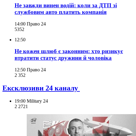
Не завжди винен водій: коли за ДТП зі
службовим авто платить компанія
14:00
Право 24
535
2
12:50
Не кожен шлюб є законним: хто ризикує
втратити статус дружини й чоловіка
12:50
Право 24
2 352
Ексклюзиви 24 каналу
19:00
Military 24
2 272
1