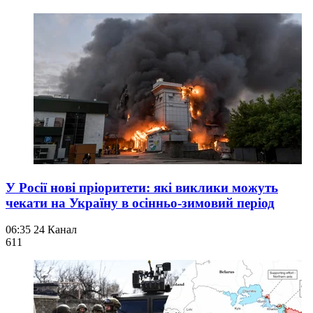
У Росії нові пріоритети: які виклики можуть
чекати на Україну в осінньо-зимовий період
06:35
24 Канал
611