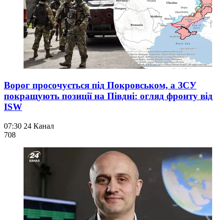
Ворог просочується під Покровськом, а ЗСУ
покращують позиції на Півдні: огляд фронту від
ISW
07:30
24 Канал
708