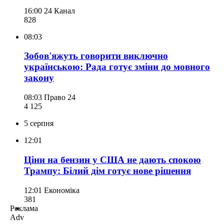
16:00
24 Канал
828
08:03
Зобов'яжуть говорити виключно
українською: Рада готує зміни до мовного
закону
08:03
Право 24
4 125
5 серпня
12:01
Ціни на бензин у США не дають спокою
Трампу: Білий дім готує нове рішення
12:01
Економіка
381
Реклама
Adv