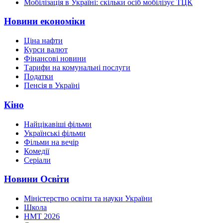
Мобілізація в Україні: скільки осіб мобілізує ТЦК
Новини економіки
Ціна нафти
Курси валют
Фінансові новини
Тарифи на комунальні послуги
Податки
Пенсія в Україні
Кіно
Найцікавіші фільми
Українські фільми
Фільми на вечір
Комедії
Серіали
Новини Освіти
Міністерство освіти та науки України
Школа
НМТ 2026