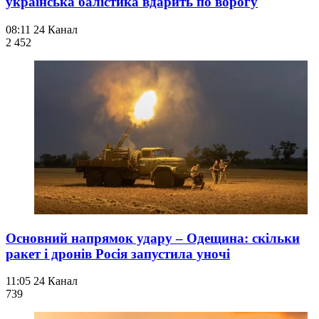
українська балістика вдарить по ворогу
08:11
24 Канал
2 452
Основний напрямок удару – Одещина: скільки
ракет і дронів Росія запустила уночі
11:05
24 Канал
739