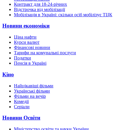
Контракт для 18-24-річних
Відстрочка від мобілізації
Мобілізація в Україні: скільки осіб мобілізує ТЦК
Новини економіки
Ціна нафти
Курси валют
Фінансові новини
Тарифи на комунальні послуги
Податки
Пенсія в Україні
Кіно
Найцікавіші фільми
Українські фільми
Фільми на вечір
Комедії
Серіали
Новини Освіти
Міністерство освіти та науки України