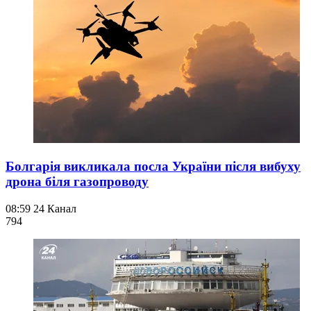
Болгарія викликала посла України після вибуху
дрона біля газопроводу
08:59
24 Канал
794