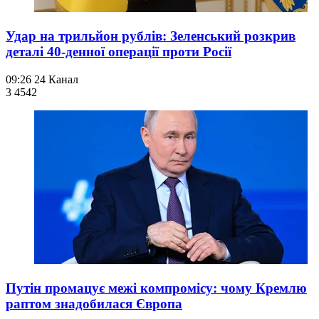
Удар на трильйон рублів: Зеленський розкрив
деталі 40-денної операції проти Росії
09:26
24 Канал
3 454
2
Путін промацує межі компромісу: чому Кремлю
раптом знадобилася Європа