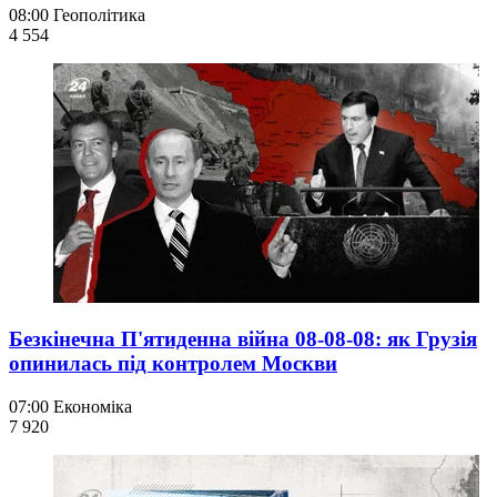
08:00
Геополітика
4 554
Безкінечна П'ятиденна війна 08-08-08: як Грузія
опинилась під контролем Москви
07:00
Економіка
7 920