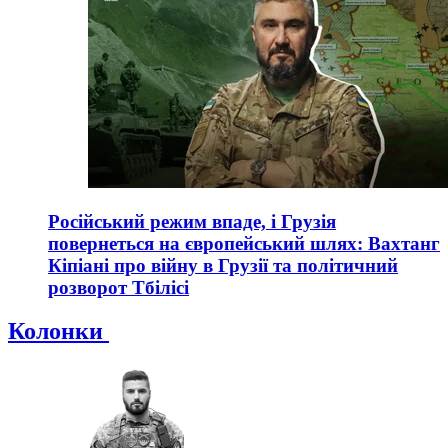
Російський режим впаде, і Грузія
повернеться на європейський шлях: Вахтанг
Кіпіані про війну в Грузії та політичний
розворот Тбілісі
Колонки