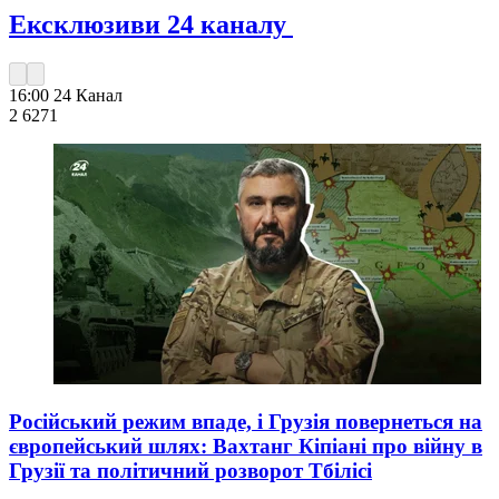
Ексклюзиви 24 каналу
16:00
24 Канал
2 627
1
Російський режим впаде, і Грузія повернеться на
європейський шлях: Вахтанг Кіпіані про війну в
Грузії та політичний розворот Тбілісі