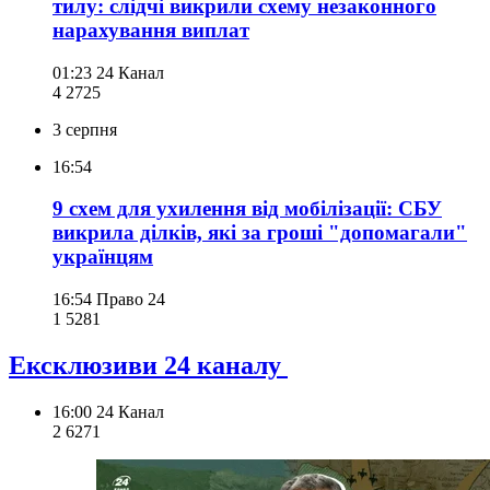
тилу: слідчі викрили схему незаконного
нарахування виплат
01:23
24 Канал
4 272
5
3 серпня
16:54
9 схем для ухилення від мобілізації: СБУ
викрила ділків, які за гроші "допомагали"
українцям
16:54
Право 24
1 528
1
Ексклюзиви 24 каналу
16:00
24 Канал
2 627
1