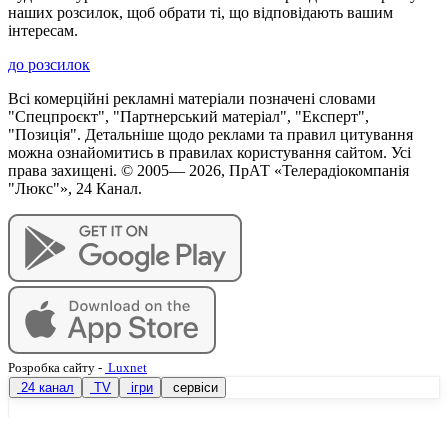
наших розсилок, щоб обрати ті, що відповідають вашим
інтересам.
до розсилок
Всі комерційні рекламні матеріали позначені словами
"Спецпроєкт", "Партнерський матеріал", "Експерт",
"Позиція". Детальніше щодо реклами та правил цитування
можна ознайомитись в правилах користування сайтом. Усі
права захищені. © 2005—
2026
, ПрАТ «Телерадіокомпанія
"Люкс"», 24 Канал.
Розробка сайту
-
Luxnet
24 канал
TV
ігри
сервіси