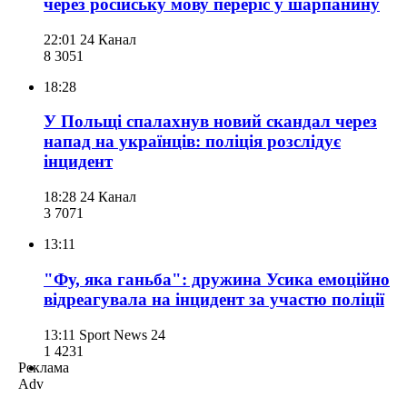
через російську мову переріс у шарпанину
22:01
24 Канал
8 305
1
18:28
У Польщі спалахнув новий скандал через
напад на українців: поліція розслідує
інцидент
18:28
24 Канал
3 707
1
13:11
"Фу, яка ганьба": дружина Усика емоційно
відреагувала на інцидент за участю поліції
13:11
Sport News 24
1 423
1
Реклама
Adv