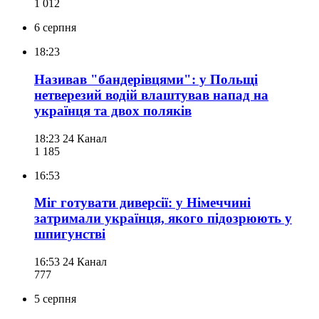
1 012
6 серпня
18:23
Називав "бандерівцями": у Польщі
нетверезий водій влаштував напад на
українця та двох поляків
18:23
24 Канал
1 185
16:53
Міг готувати диверсії: у Німеччині
затримали українця, якого підозрюють у
шпигунстві
16:53
24 Канал
777
5 серпня