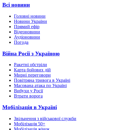
Всі новини
Головні новини
Новини України
Прямий ефір
Відеоновини
Аудіоновини
Погода
Війна Росії з Україною
Ракетні обстріли
Карта бойових дій
Мирні переговори
Повітряна тривога в Україні
Масована атака по Україні
Вибухи у Росії
Втрати ворога
Мобілізація в Україні
Звільнення з військової служби
Мобілізація 50+
Мобілізація жінок