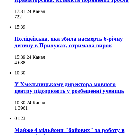
17:31
24 Канал
722
15:39
Поліцейська, яка збила насмерть 6-річну
дитину в Прилуках, отримала вирок
15:39
24 Канал
4 688
10:30
У Хмельницькому директора мовного
центру підозрюють у розбещенні учениць
10:30
24 Канал
1 396
1
01:23
Майже 4 мільйони "бойових" за роботу в