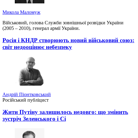
Микола Маломуж
Військовий, голова Служби зовнішньої розвідки України
(2005 – 2010), генерал армії України.
Росія і КНДР створюють новий військовий союз:
світ недооцінює небезпеку
Андрій Піонтковський
Російський публіцист
Жити Путіну залишилось недовго: що змінить
зустріч Зеленського і Сі