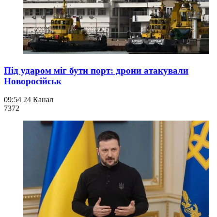
Під ударом міг бути порт: дрони атакували
Новоросійськ
09:54
24 Канал
737
2