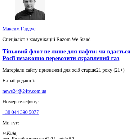
Максим Гардус
Спеціаліст з комунікацій Razom We Stand
Тіньовий флот не лише для нафти: чи вдасться
Росії незаконно перевозити скраплений газ
Матеріали сайту призначені для осіб старше
21 року (21+)
E-mail редакції:
news24@24tv.com.ua
Номер телефону:
+38 044 390 5077
Ми тут:
м.Київ
,
вул. Володимирська 61/11, офіс 50