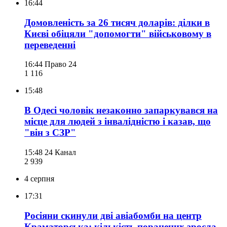
16:44
Домовленість за 26 тисяч доларів: ділки в
Києві обіцяли "допомогти" військовому в
переведенні
16:44
Право 24
1 116
15:48
В Одесі чоловік незаконно запаркувався на
місце для людей з інвалідністю і казав, що
"він з СЗР"
15:48
24 Канал
2 939
4 серпня
17:31
Росіяни скинули дві авіабомби на центр
Краматорська: кількість поранених зросла