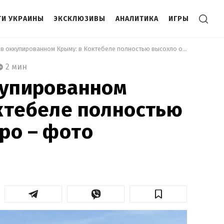
И УКРАИНЫ
ЭКСКЛЮЗИВЫ
АНАЛИТИКА
ИГРЫ
 Засуха в оккупированном Крыму: в Коктебеле полностью высохло озеро – фото 
2 мин
купированном
ктебеле полностью
ро – фото