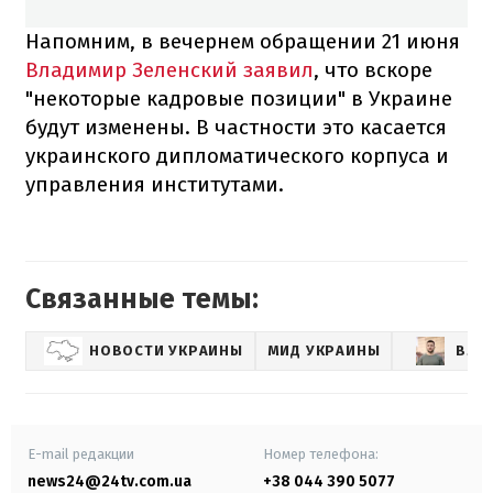
Напомним, в вечернем обращении 21 июня
Владимир Зеленский заявил
, что вскоре
"некоторые кадровые позиции" в Украине
будут изменены. В частности это касается
украинского дипломатического корпуса и
управления институтами.
Связанные темы:
НОВОСТИ УКРАИНЫ
МИД УКРАИНЫ
ВЛА
E-mail редакции
Номер телефона:
news24@24tv.com.ua
+38 044 390 5077