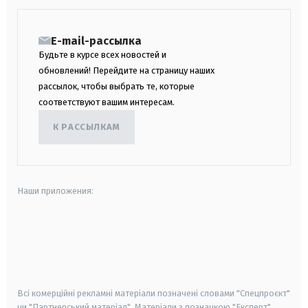
E-mail-рассылка
Будьте в курсе всех новостей и
обновлений! Перейдите на страницу наших
рассылок, чтобы выбрать те, которые
соответствуют вашим интересам.
К РАССЫЛКАМ
Наши приложения:
android
apple
smart tv
samsung smart tv
Всі комерційні рекламні матеріали позначені словами "Спецпроєкт"
чи "Партнерський матеріал". Матеріали з позначкою "Експерт",