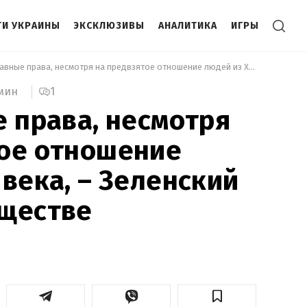
И УКРАИНЫ
ЭКСКЛЮЗИВЫ
АНАЛИТИКА
ИГРЫ
 У нас равные права, несмотря на предвзятое отношение людей из XV века, – Зеленский о ЛГБТ-сообществе 
1
 мин
е права, несмотря
тое отношение
 века, – Зеленский
бществе