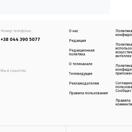
Номер телефона:
О нас
Политик
конфиде
+38 044 390 5077
Редакция
Политик
использ
Редакционная
искусств
политика
интеллек
О телеканале
Политик
конфиде
Мы в соцсетях:
приложе
Телеведущие
Соглаше
Рекламодателям
пользов
Сообщес
Правила пользования
Правила
коммент