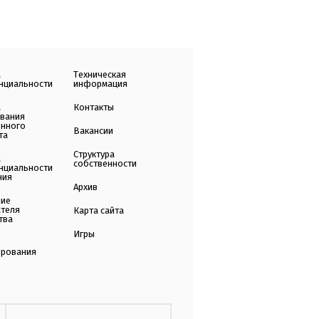
а
Техническая
нциальности
информация
а
Контакты
ования
енного
Вакансии
та
Структура
а
собственности
нциальности
ния
Архив
ние
ателя
Карта сайта
тва
Игры
ирования