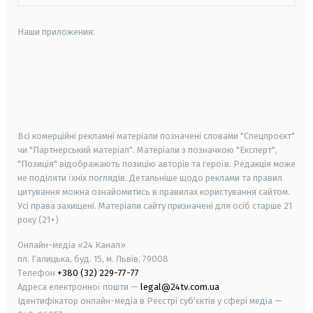
Наши приложения:
android
apple
smart tv
samsung smart tv
Всі комерційні рекламні матеріали позначені словами "Спецпроєкт"
чи "Партнерський матеріал". Матеріали з позначкою "Експерт",
"Позиція" відображають позицію авторів та героїв. Редакція може
не поділяти їхніх поглядів. Детальніше щодо реклами та правил
цитування можна ознайомитись в правилах користування сайтом.
Усі права захищені.
Матеріали сайту призначені для осіб старше
21
року (21+)
Онлайн-медіа «24 Канал»
пл. Галицька, буд. 15, м. Львів, 79008
Телефон
+380 (32) 229-77-77
Адреса електронної пошти —
legal@24tv.com.ua
Ідентифікатор онлайн-медіа в Реєстрі суб'єктів у сфері медіа —