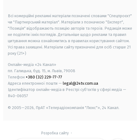
smart tv
samsung smart tv
Всі комерційні рекламні матеріали позначені словами "Спецпроєкт"
чи "Партнерський матеріал". Матеріали з позначкою "Експерт",
"Позиція" відображають позицію авторів та героїв. Редакція може
не поділяти їхніх поглядів. Детальніше щодо реклами та правил
цитування можна ознайомитись в правилах користування сайтом.
Усі права захищені.
Матеріали сайту призначені для осіб старше
21
року (21+)
Онлайн-медіа «24 Канал»
пл. Галицька, буд. 15, м. Львів, 79008
Телефон
+380 (32) 229-77-77
Адреса електронної пошти —
legal@24tv.com.ua
Ідентифікатор онлайн-медіа в Реєстрі суб'єктів у сфері медіа —
R40-06057
© 2005—2026,
ПрАТ «Телерадіокомпанія "Люкс"», 24 Канал.
Розробка сайту
-