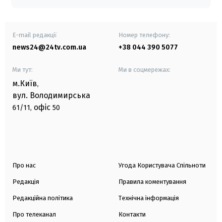
E-mail редакції
Номер телефону:
news24@24tv.com.ua
+38 044 390 5077
Ми тут:
Ми в соцмережах:
м.Київ
,
вул. Володимирська
офіс
61/11,
50
Про нас
Угода Користувача Спільноти
Редакція
Правила коментування
Редакційна політика
Технічна інформація
Про телеканал
Контакти