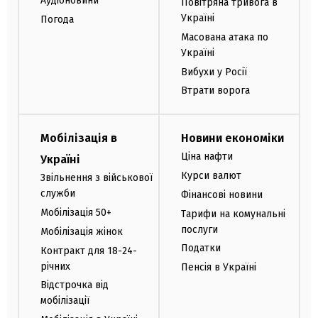
Аудіоновини
Повітряна тривога в
Україні
Погода
Масована атака по
Україні
Вибухи у Росії
Втрати ворога
Мобілізація в
Новини економіки
Ціна нафти
Україні
Курси валют
Звільнення з військової
служби
Фінансові новини
Мобілізація 50+
Тарифи на комунальні
послуги
Мобілізація жінок
Податки
Контракт для 18-24-
річних
Пенсія в Україні
Відстрочка від
мобілізації