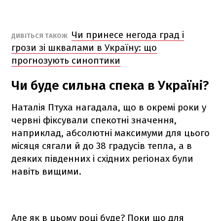
Чи принесе негода град і
ДИВІТЬСЯ ТАКОЖ
грози зі шквалами в Україну: що
прогнозують синоптики
Чи буде сильна спека в Україні?
Наталія Птуха нагадала, що в окремі роки у
червні фіксували спекотні значення,
наприклад, абсолютні максимуми для цього
місяця сягали й до 38 градусів тепла, а в
деяких південних і східних регіонах були
навіть вищими.
Але як в цьому році буде? Поки що для