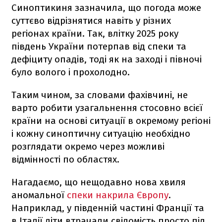
Синоптикиня зазначила, що погода може
суттєво відрізнятися навіть у різних
регіонах країни. Так, влітку 2025 року
південь України потерпав від спеки та
дефіциту опадів, тоді як на заході і півночі
було волого і прохолодно.
Таким чином, за словами фахівчині, не
варто робити узагальнення стосовно всієї
країни на основі ситуації в окремому регіоні
і кожну синоптичну ситуацію необхідно
розглядати окремо через можливі
відмінності по областях.
Нагадаємо, що нещодавно нова хвиля
аномальної
спеки накрила Європу
.
Наприклад, у південній частині Франції та
в Італії діти втрачали свідомість просто під