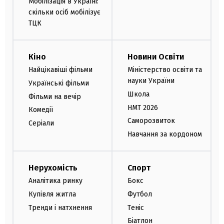
Мобілізація в Україні:
скільки осіб мобілізує
ТЦК
Кіно
Новини Освіти
Найцікавіші фільми
Міністерство освіти та
науки України
Українські фільми
Школа
Фільми на вечір
НМТ 2026
Комедії
Саморозвиток
Серіали
Навчання за кордоном
Нерухомість
Спорт
Аналітика ринку
Бокс
Купівля житла
Футбол
Тренди і натхнення
Теніс
Біатлон