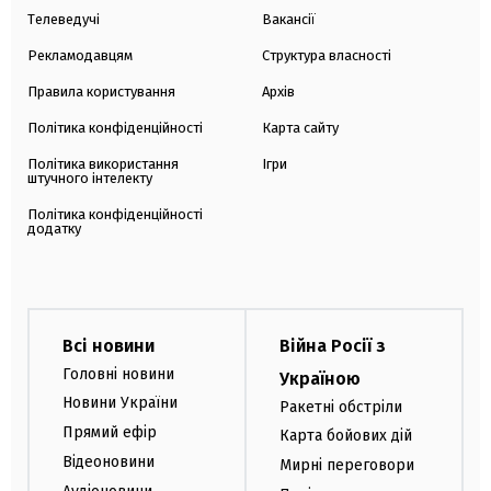
Телеведучі
Вакансії
Рекламодавцям
Структура власності
Правила користування
Архів
Політика конфіденційності
Карта сайту
Політика використання
Ігри
штучного інтелекту
Політика конфіденційності
додатку
Всі новини
Війна Росії з
Головні новини
Україною
Новини України
Ракетні обстріли
Прямий ефір
Карта бойових дій
Відеоновини
Мирні переговори