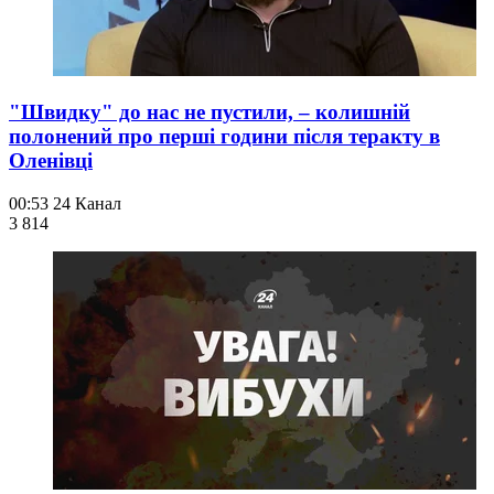
"Швидку" до нас не пустили, – колишній
полонений про перші години після теракту в
Оленівці
00:53
24 Канал
3 814