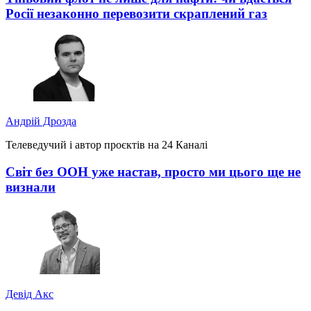
Росії незаконно перевозити скраплений газ
Андрій Дрозда
Телеведучий і автор проєктів на 24 Каналі
Світ без ООН уже настав, просто ми цього ще не
визнали
Девід Акс