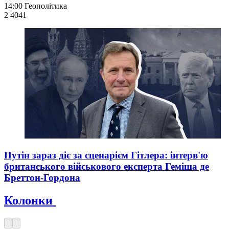
14:00
Геополітика
2 404
1
Путін зараз діє за сценарієм Гітлера: інтерв'ю
британського військового експерта Геміша де
Бреттон-Гордона
Колонки