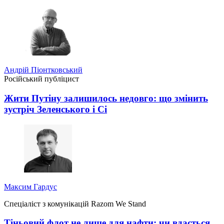
Андрій Піонтковський
Російський публіцист
Жити Путіну залишилось недовго: що змінить
зустріч Зеленського і Сі
Максим Гардус
Спеціаліст з комунікацій Razom We Stand
Тіньовий флот не лише для нафти: чи вдасться