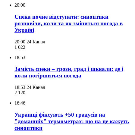
20:00
Спека почне відступати: синоптики
розповіли, коли та як зміниться погода в
Україні
20:00
24 Канал
1 022
18:53
Замість спеки – грози, град і шквали: де і
коли погіршиться погода
18:53
24 Канал
2 120
16:46
Українці фіксують +50 градусів на
"домашніх" термометрах: що на це кажуть
синоптики