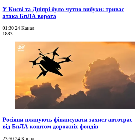
У Києві та Дніпрі було чутно вибухи: триває
атака БпЛА ворога
01:30
24 Канал
188
3
Росіяни планують фінансувати захист автотрас
від БпЛА коштом дорожніх фондів
23:50
24 Канал