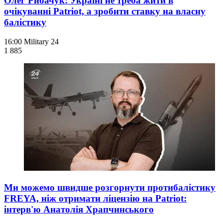
Олег Рибачук: Україні не треба жити в
очікуванні Patriot, а зробити ставку на власну
балістику
16:00
Military 24
1 885
Ми можемо швидше розгорнути протибалістику
FREYA, ніж отримати ліцензію на Patriot:
інтерв'ю Анатолія Храпчинського