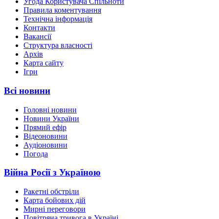
Угода Користувача Спільноти
Правила коментування
Технічна інформація
Контакти
Вакансії
Структура власності
Архів
Карта сайту
Ігри
Всі новини
Головні новини
Новини України
Прямий ефір
Відеоновини
Аудіоновини
Погода
Війна Росії з Україною
Ракетні обстріли
Карта бойових дій
Мирні переговори
Повітряна тривога в Україні