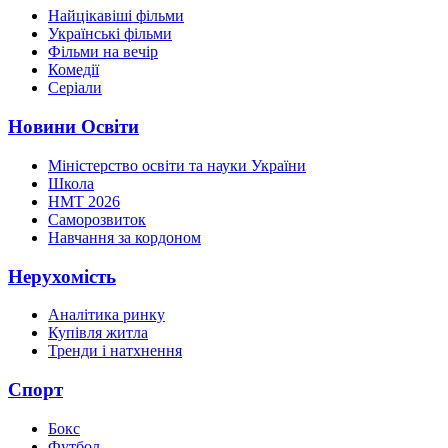
Найцікавіші фільми
Українські фільми
Фільми на вечір
Комедії
Серіали
Новини Освіти
Міністерство освіти та науки України
Школа
НМТ 2026
Саморозвиток
Навчання за кордоном
Нерухомість
Аналітика ринку
Купівля житла
Тренди і натхнення
Спорт
Бокс
Футбол