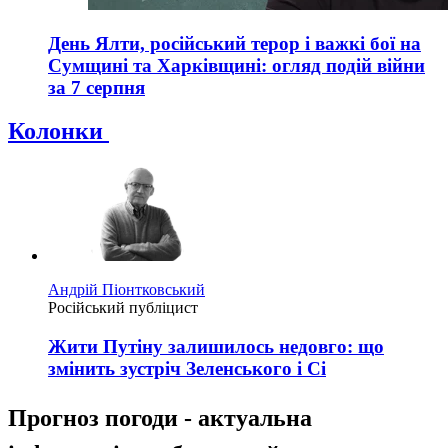
День Ялти, російський терор і важкі бої на
Сумщині та Харківщині: огляд подій війни
за 7 серпня
Колонки
Андрій Піонтковський
Російський публіцист
Жити Путіну залишилось недовго: що
змінить зустріч Зеленського і Сі
Прогноз погоди - актуальна