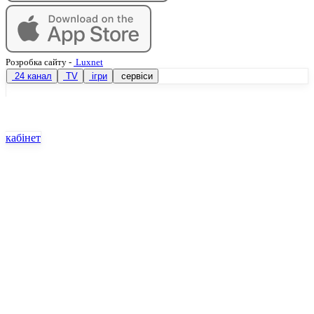
Розробка сайту
-
Luxnet
24 канал
TV
ігри
сервіси
кабінет