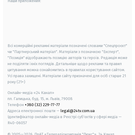
Наши приложения:
android
apple
smart tv
samsung smart tv
Всі комерційні рекламні матеріали позначені словами "Спецпроєкт"
чи "Партнерський матеріал". Матеріали з позначкою "Експерт",
"Позиція" відображають позицію авторів та героїв. Редакція може
не поділяти їхніх поглядів. Детальніше щодо реклами та правил
цитування можна ознайомитись в правилах користування сайтом.
Усі права захищені.
Матеріали сайту призначені для осіб старше
21
року (21+)
Онлайн-медіа «24 Канал»
пл. Галицька, буд. 15, м. Львів, 79008
Телефон
+380 (32) 229-77-77
Адреса електронної пошти —
legal@24tv.com.ua
Ідентифікатор онлайн-медіа в Реєстрі суб'єктів у сфері медіа —
R40-06057
© 2005—2026,
ПрАТ «Телерадіокомпанія "Люкс"», 24 Канал.