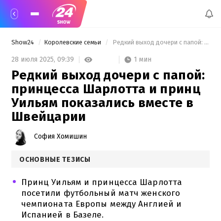
Show24
Королевские семьи
 Редкий выход дочери с папой: принцесса Шарлотта и принц Уильям показались вместе в Швейцарии 
1 мин
28 июля 2025,
09:39
Редкий выход дочери с папой:
принцесса Шарлотта и принц
Уильям показались вместе в
Швейцарии
София Хомишин
ОСНОВНЫЕ ТЕЗИСЫ
Принц Уильям и принцесса Шарлотта
посетили футбольный матч женского
чемпионата Европы между Англией и
Испанией в Базеле.