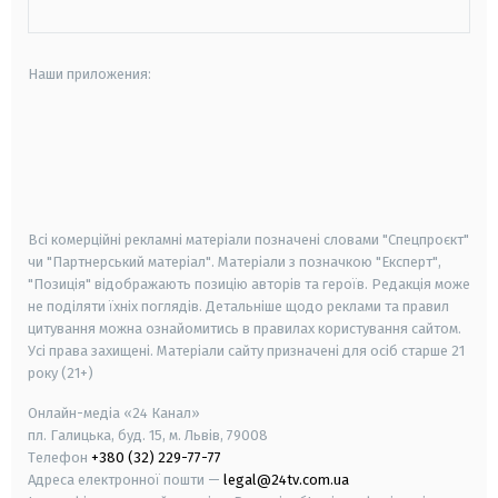
Наши приложения:
android
apple
smart tv
samsung smart tv
Всі комерційні рекламні матеріали позначені словами "Спецпроєкт"
чи "Партнерський матеріал". Матеріали з позначкою "Експерт",
"Позиція" відображають позицію авторів та героїв. Редакція може
не поділяти їхніх поглядів. Детальніше щодо реклами та правил
цитування можна ознайомитись в правилах користування сайтом.
Усі права захищені.
Матеріали сайту призначені для осіб старше
21
року (21+)
Онлайн-медіа «24 Канал»
пл. Галицька, буд. 15, м. Львів, 79008
Телефон
+380 (32) 229-77-77
Адреса електронної пошти —
legal@24tv.com.ua