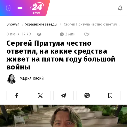
Show24
Украинские звезды
 Сергей Притула честно ответил, на какие средства живет на пятом году большой войны 
2 мин
8 июня,
17:49
1
Сергей Притула честно
ответил, на какие средства
живет на пятом году большой
войны
Мария Касий