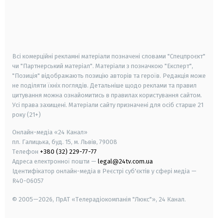
android
apple
smart tv
samsung smart tv
Всі комерційні рекламні матеріали позначені словами "Спецпроєкт"
чи "Партнерський матеріал". Матеріали з позначкою "Експерт",
"Позиція" відображають позицію авторів та героїв. Редакція може
не поділяти їхніх поглядів. Детальніше щодо реклами та правил
цитування можна ознайомитись в правилах користування сайтом.
Усі права захищені.
Матеріали сайту призначені для осіб старше
21
року (21+)
Онлайн-медіа «24 Канал»
пл. Галицька, буд. 15, м. Львів, 79008
Телефон
+380 (32) 229-77-77
Адреса електронної пошти —
legal@24tv.com.ua
Ідентифікатор онлайн-медіа в Реєстрі суб'єктів у сфері медіа —
R40-06057
© 2005—2026,
ПрАТ «Телерадіокомпанія "Люкс"», 24 Канал.