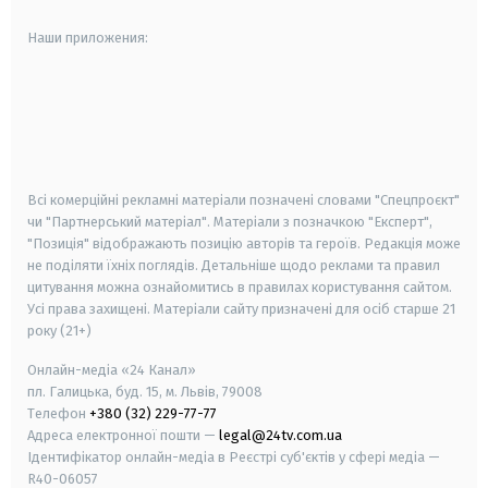
Наши приложения:
android
apple
smart tv
samsung smart tv
Всі комерційні рекламні матеріали позначені словами "Спецпроєкт"
чи "Партнерський матеріал". Матеріали з позначкою "Експерт",
"Позиція" відображають позицію авторів та героїв. Редакція може
не поділяти їхніх поглядів. Детальніше щодо реклами та правил
цитування можна ознайомитись в правилах користування сайтом.
Усі права захищені.
Матеріали сайту призначені для осіб старше
21
року (21+)
Онлайн-медіа «24 Канал»
пл. Галицька, буд. 15, м. Львів, 79008
Телефон
+380 (32) 229-77-77
Адреса електронної пошти —
legal@24tv.com.ua
Ідентифікатор онлайн-медіа в Реєстрі суб'єктів у сфері медіа —
R40-06057