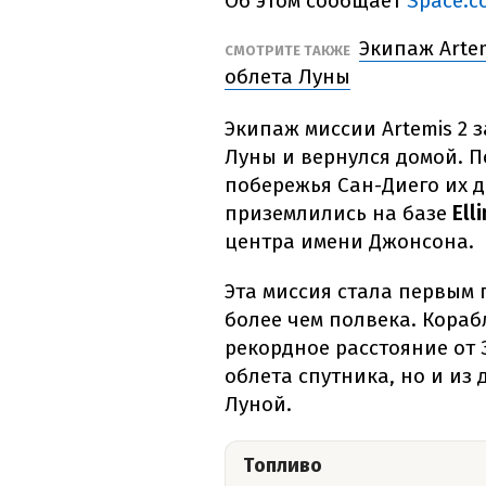
Об этом сообщает
Space.c
Экипаж Arte
СМОТРИТЕ ТАКЖЕ
облета Луны
Экипаж миссии Artemis 2 
Луны и вернулся домой. П
побережья Сан-Диего их д
приземлились на базе
Ell
центра имени Джонсона.
Эта миссия стала первым
более чем полвека. Кораб
рекордное расстояние от З
облета спутника, но и из
Луной.
Топливо