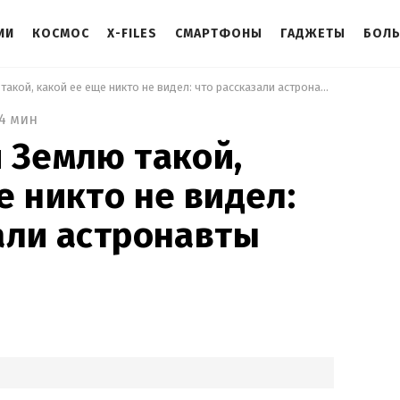
ИИ
КОСМОС
X-FILES
СМАРТФОНЫ
ГАДЖЕТЫ
БОЛ
 Они увидели Землю такой, какой ее еще никто не видел: что рассказали астронавты Artemis 2 
4 мин
 Землю такой,
е никто не видел:
али астронавты