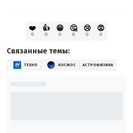
❤️
👍
😁
🤔
😢
😡
0
0
0
0
0
0
Связанные темы:
ТЕХНО
КОСМОС
АСТРОФИЗИКА