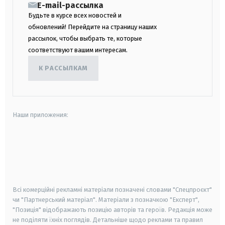
E-mail-рассылка
Будьте в курсе всех новостей и
обновлений! Перейдите на страницу наших
рассылок, чтобы выбрать те, которые
соответствуют вашим интересам.
К РАССЫЛКАМ
Наши приложения:
android
apple
smart tv
samsung smart tv
Всі комерційні рекламні матеріали позначені словами "Спецпроєкт"
чи "Партнерський матеріал". Матеріали з позначкою "Експерт",
"Позиція" відображають позицію авторів та героїв. Редакція може
не поділяти їхніх поглядів. Детальніше щодо реклами та правил