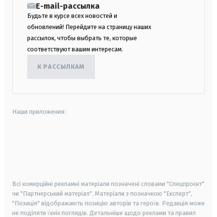
E-mail-рассылка
Будьте в курсе всех новостей и
обновлений! Перейдите на страницу наших
рассылок, чтобы выбрать те, которые
соответствуют вашим интересам.
К РАССЫЛКАМ
Наши приложения:
android
apple
smart tv
samsung smart tv
Всі комерційні рекламні матеріали позначені словами "Спецпроєкт"
чи "Партнерський матеріал". Матеріали з позначкою "Експерт",
"Позиція" відображають позицію авторів та героїв. Редакція може
не поділяти їхніх поглядів. Детальніше щодо реклами та правил