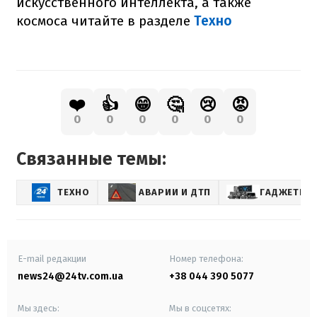
искусственного интеллекта, а также
космоса читайте в разделе
Техно
❤️
👍
😁
🤔
😢
😡
0
0
0
0
0
0
Связанные темы:
ТЕХНО
АВАРИИ И ДТП
ГАДЖЕТЫ
E-mail редакции
Номер телефона:
news24@24tv.com.ua
+38 044 390 5077
Мы здесь:
Мы в соцсетях: