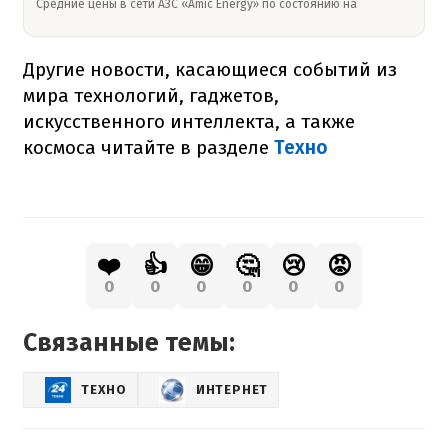
Средние цены в сети АЗС «Amic Energy» по состоянию на
Другие новости, касающиеся событий из
мира технологий, гаджетов,
искусственного интеллекта, а также
космоса читайте в разделе
Техно
❤️
👍
😁
🤔
😢
😡
0
0
0
0
0
0
Связанные темы:
ТЕХНО
ИНТЕРНЕТ