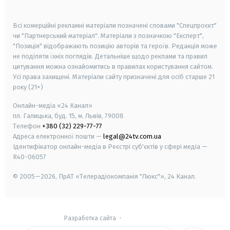
smart tv
samsung smart tv
Всі комерційні рекламні матеріали позначені словами "Спецпроєкт"
чи "Партнерський матеріал". Матеріали з позначкою "Експерт",
"Позиція" відображають позицію авторів та героїв. Редакція може
не поділяти їхніх поглядів. Детальніше щодо реклами та правил
цитування можна ознайомитись в правилах користування сайтом.
Усі права захищені.
Матеріали сайту призначені для осіб старше
21
року (21+)
Онлайн-медіа «24 Канал»
пл. Галицька, буд. 15, м. Львів, 79008
Телефон
+380 (32) 229-77-77
Адреса електронної пошти —
legal@24tv.com.ua
Ідентифікатор онлайн-медіа в Реєстрі суб'єктів у сфері медіа —
R40-06057
© 2005—2026,
ПрАТ «Телерадіокомпанія "Люкс"», 24 Канал.
Разработка сайта
-