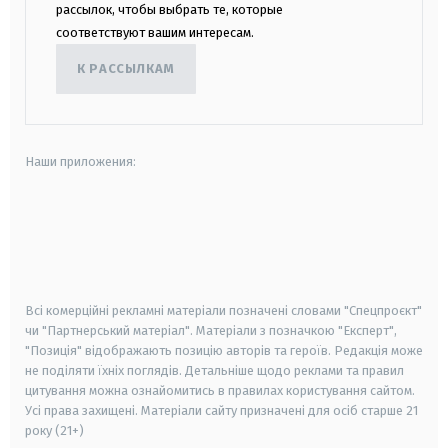
рассылок, чтобы выбрать те, которые
соответствуют вашим интересам.
К РАССЫЛКАМ
Наши приложения:
android
apple
smart tv
samsung smart tv
Всі комерційні рекламні матеріали позначені словами "Спецпроєкт"
чи "Партнерський матеріал". Матеріали з позначкою "Експерт",
"Позиція" відображають позицію авторів та героїв. Редакція може
не поділяти їхніх поглядів. Детальніше щодо реклами та правил
цитування можна ознайомитись в правилах користування сайтом.
Усі права захищені.
Матеріали сайту призначені для осіб старше
21
року (21+)