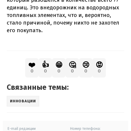
единиц. Это внедорожник на водородных
топливных элементах, что и, вероятно,
стало причиной, почему никто не захотел
его покупать.
❤️
👍
😁
🤔
😢
😡
0
0
0
0
0
0
Связанные темы:
ИННОВАЦИИ
E-mail редакции
Номер телефона: