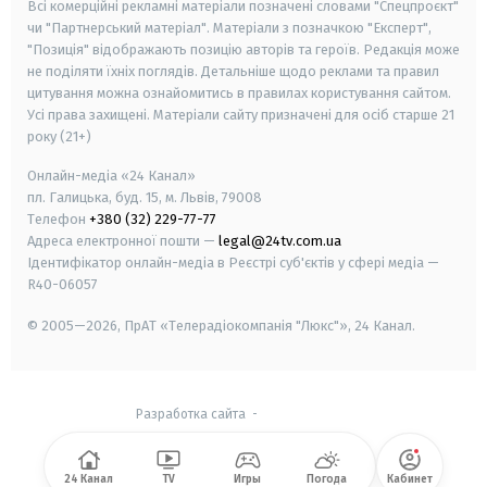
Всі комерційні рекламні матеріали позначені словами "Спецпроєкт"
чи "Партнерський матеріал". Матеріали з позначкою "Експерт",
"Позиція" відображають позицію авторів та героїв. Редакція може
не поділяти їхніх поглядів. Детальніше щодо реклами та правил
цитування можна ознайомитись в правилах користування сайтом.
Усі права захищені.
Матеріали сайту призначені для осіб старше
21
року (21+)
Онлайн-медіа «24 Канал»
пл. Галицька, буд. 15, м. Львів, 79008
Телефон
+380 (32) 229-77-77
Адреса електронної пошти —
legal@24tv.com.ua
Ідентифікатор онлайн-медіа в Реєстрі суб'єктів у сфері медіа —
R40-06057
© 2005—2026,
ПрАТ «Телерадіокомпанія "Люкс"», 24 Канал.
Разработка сайта
-
24 Канал
TV
Игры
Погода
Кабинет