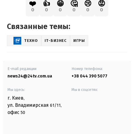
❤️
👍
😁
🤔
😢
😡
0
0
0
0
0
0
Связанные темы:
ТЕХНО
IT-БИЗНЕС
ИГРЫ
E-mail редакции
Номер телефона:
news24@24tv.com.ua
+38 044 390 5077
Мы здесь:
Мы в соцсетях:
г. Киев
,
ул. Владимирская
61/11,
офис
50