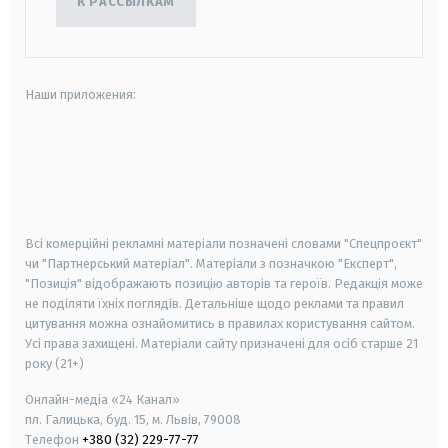
К РАССЫЛКАМ
Наши приложения:
android
apple
smart tv
samsung smart tv
Всі комерційні рекламні матеріали позначені словами "Спецпроєкт"
чи "Партнерський матеріал". Матеріали з позначкою "Експерт",
"Позиція" відображають позицію авторів та героїв. Редакція може
не поділяти їхніх поглядів. Детальніше щодо реклами та правил
цитування можна ознайомитись в правилах користування сайтом.
Усі права захищені.
Матеріали сайту призначені для осіб старше
21
року (21+)
Онлайн-медіа «24 Канал»
пл. Галицька, буд. 15, м. Львів, 79008
Телефон
+380 (32) 229-77-77