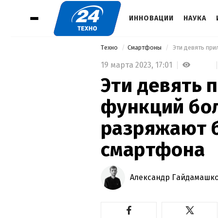
ИННОВАЦИИ
НАУКА
Техно
Смартфоны
19 марта 2023,
17:01
Эти девять 
функций бо
разряжают 
смартфона
Александр Гайдамашк