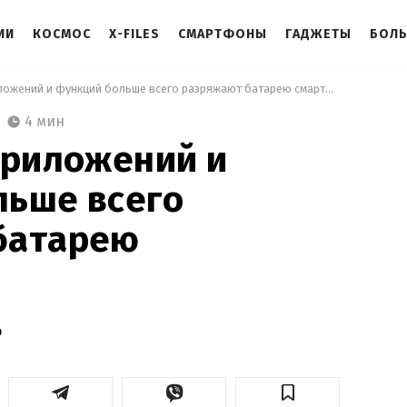
ИИ
КОСМОС
X-FILES
СМАРТФОНЫ
ГАДЖЕТЫ
БОЛ
 Эти девять приложений и функций больше всего разряжают батарею смартфона 
4 мин
приложений и
льше всего
батарею
о