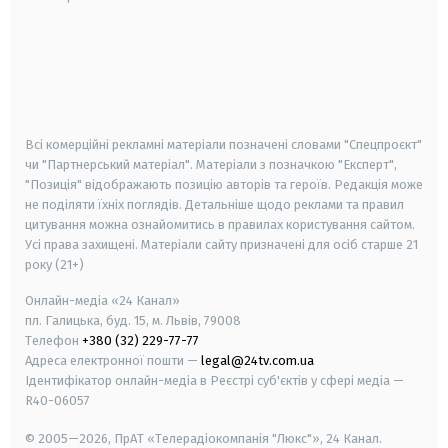
android
apple
smart tv
samsung smart tv
Всі комерційні рекламні матеріали позначені словами "Спецпроєкт"
чи "Партнерський матеріал". Матеріали з позначкою "Експерт",
"Позиція" відображають позицію авторів та героїв. Редакція може
не поділяти їхніх поглядів. Детальніше щодо реклами та правил
цитування можна ознайомитись в правилах користування сайтом.
Усі права захищені.
Матеріали сайту призначені для осіб старше
21
року (21+)
Онлайн-медіа «24 Канал»
пл. Галицька, буд. 15, м. Львів, 79008
Телефон
+380 (32) 229-77-77
Адреса електронної пошти —
legal@24tv.com.ua
Ідентифікатор онлайн-медіа в Реєстрі суб'єктів у сфері медіа —
R40-06057
© 2005—2026,
ПрАТ «Телерадіокомпанія "Люкс"», 24 Канал.