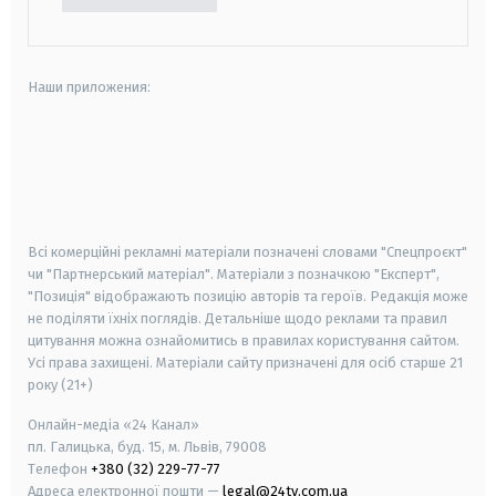
Наши приложения:
android
apple
smart tv
samsung smart tv
Всі комерційні рекламні матеріали позначені словами "Спецпроєкт"
чи "Партнерський матеріал". Матеріали з позначкою "Експерт",
"Позиція" відображають позицію авторів та героїв. Редакція може
не поділяти їхніх поглядів. Детальніше щодо реклами та правил
цитування можна ознайомитись в правилах користування сайтом.
Усі права захищені.
Матеріали сайту призначені для осіб старше
21
року (21+)
Онлайн-медіа «24 Канал»
пл. Галицька, буд. 15, м. Львів, 79008
Телефон
+380 (32) 229-77-77
Адреса електронної пошти —
legal@24tv.com.ua